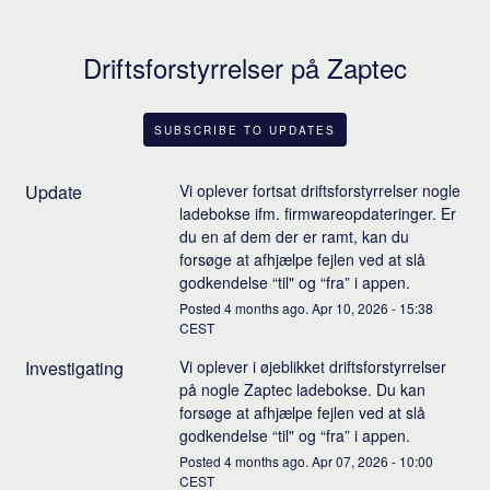
Driftsforstyrrelser på Zaptec
SUBSCRIBE TO UPDATES
Update
Vi oplever fortsat driftsforstyrrelser nogle 
ladebokse ifm. firmwareopdateringer. Er 
du en af dem der er ramt, kan du 
forsøge at afhjælpe fejlen ved at slå 
godkendelse “til" og “fra” i appen.
Posted
4
months ago.
Apr
10
,
2026
-
15:38
CEST
Investigating
Vi oplever i øjeblikket driftsforstyrrelser 
på nogle Zaptec ladebokse. Du kan 
forsøge at afhjælpe fejlen ved at slå 
godkendelse “til" og “fra” i appen.
Posted
4
months ago.
Apr
07
,
2026
-
10:00
CEST